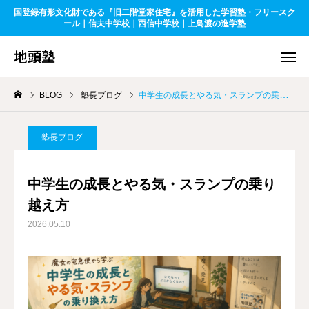
国登録有形文化財である『旧二階堂家住宅』を活用した学習塾・フリースク
地頭塾
ール｜信夫中学校｜西信中学校｜上鳥渡の進学塾
地頭塾
お問合せ
X - 地頭塾 塾長
BLOG
塾長ブログ
中学生の成長とやる気・スランプの乗り越え方
YouTube-地頭塾
旧二階堂家住宅
塾長ブログ
今すぐ相談予約
中学生の成長とやる気・スランプの乗り
生徒ログイン
越え方
2026.05.10
ホーム
地頭塾について
学習塾部門