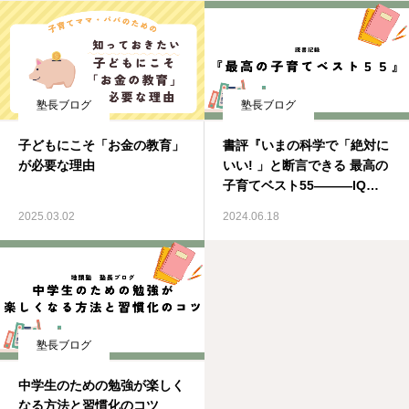
塾長ブログ
塾長ブログ
子どもにこそ「お金の教育」
書評『いまの科学で「絶対に
が必要な理由
いい! 」と断言できる 最高の
子育てベスト55―――IQが
上がり、心と体が強くなるす
2025.03.02
2024.06.18
ごい方法』
塾長ブログ
中学生のための勉強が楽しく
なる方法と習慣化のコツ