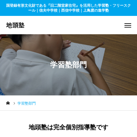
国登録有形文化財である『旧二階堂家住宅』を活用した学習塾・フリースク
地頭塾
ール｜信夫中学校｜西信中学校｜上鳥渡の進学塾
地頭塾
お問合せ
X - 地頭塾 塾長
YouTube-地頭塾
旧二階堂家住宅
学習塾部門
今すぐ相談予約
生徒ログイン
ホーム
学習塾部門
地頭塾について
地頭塾は完全個別指導塾です
学習塾部門