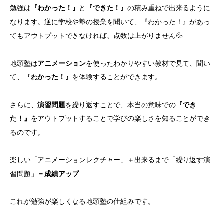
勉強は
『わかった！』
と
『できた！』
の積み重ねで出来るように
フリースクール部門
なります。逆に学校や塾の授業を聞いて、『わかった！』があっ
てもアウトプットできなければ、点数は上がりません💦
お金の学校
地頭塾は
アニメーション
を使ったわかりやすい教材で見て、聞い
よくある質問
て、
『わかった！』
を体験することができます。
最新情報
さらに、
演習問題
を繰り返すことで、本当の意味での
『でき
無料体験予約
た！』
をアウトプットすることで学びの楽しさを知ることができ
るのです。
楽しい「アニメーションレクチャー」＋出来るまで「繰り返す演
習問題」＝
成績アップ
これが勉強が楽しくなる地頭塾の仕組みです。