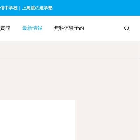
信中学校｜上鳥渡の進学塾
る質問
最新情報
無料体験予約
お問合せ
X - 地頭塾 塾長
YouTube-地頭
塾
旧二階堂家住
宅