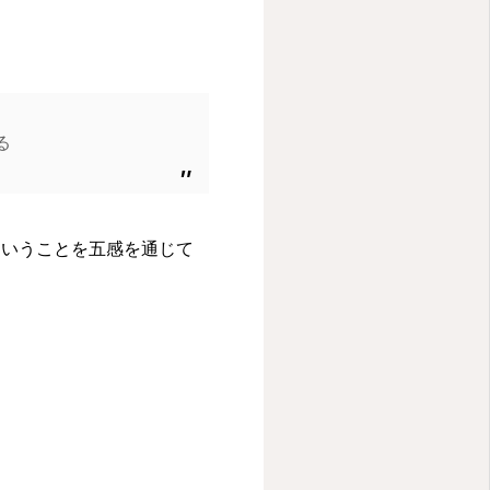
る
ということを五感を通じて
。