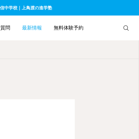
信中学校｜上鳥渡の進学塾
る質問
最新情報
無料体験予約
お問合せ
X - 地頭塾 塾長
YouTube-地頭
塾
旧二階堂家住
宅